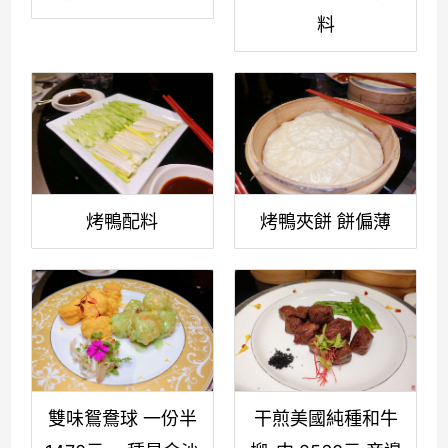
料
烤鴨配料
烤鴨夾餅 餅偏薄
雙味鴛鴦球 一份半
干煎美國純種和牛