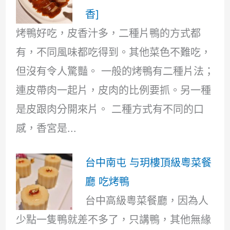
香]
烤鴨好吃，皮香汁多，二種片鴨的方式都
有，不同風味都吃得到。其他菜色不難吃，
但沒有令人驚豔。 一般的烤鴨有二種片法；
連皮帶肉一起片，皮肉的比例要抓。另一種
是皮跟肉分開來片。 二種方式有不同的口
感，香宮是...
台中南屯 与玥樓頂級粵菜餐
廳 吃烤鴨
台中高級粵菜餐廳，因為人
少點一隻鴨就差不多了，只講鴨，其他無緣