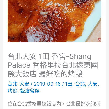
台北大安 1田 香宮-Shang
Palace 香格里拉台北遠東國
際大飯店 最好吃的烤鴨
台北-大安
/
2019-09-16
/
1田
,
台北
,
大安
,
烤鴨
,
飯店餐廳
位在台北香格里拉飯店內，台北最好吃的烤