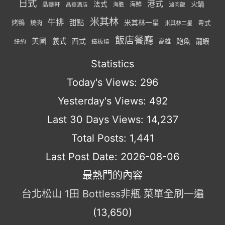
日式
港式
法式
火鍋
海鮮
晶華軒
海膽
滷肉飯
晶華酒店
米其林
牛排
甜點
米其林一星
烤鴨
燒肉
粵式
米其林二星
飯店餐廳
美國
義式
西式
鮑魚
龍蝦
紐約
高雄
鐵板燒
Statistics
Today's Views:
296
Yesterday's Views:
492
Last 30 Days Views:
14,237
Total Posts:
1,441
Last Post Date:
2026-08-06
最熱門的內容
台北松山 1田 Bottless非瓶 菜單全刷一遍
(13,650)