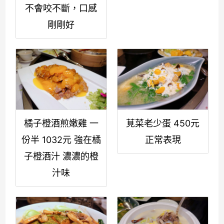
不會咬不斷，口感
剛剛好
橘子橙酒煎嫩雞 一
莧菜老少蛋 450元
份半 1032元 強在橘
正常表現
子橙酒汁 濃濃的橙
汁味