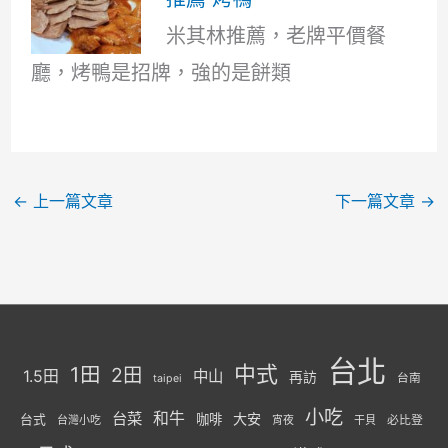
米其林推薦，老牌平價餐
廳，烤鴨是招牌，強的是餅類
←
上一篇文章
下一篇文章
→
台北
中式
1田
2田
1.5田
中山
再訪
台南
taipei
小吃
台菜
和牛
大安
咖啡
台式
必比登
台灣小吃
宵夜
干貝