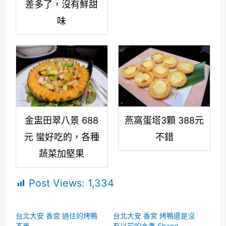
差多了，沒有鮮甜
味
金盅田翠八景 688
燕窩蛋塔3顆 388元
元 蠻好吃的，各種
不錯
蔬菜加堅果
Post Views:
1,334
台北大安 香宮 過往的烤鴨
台北大安 香宮 烤鴨還是沒
不再
有以前的水準 Shang