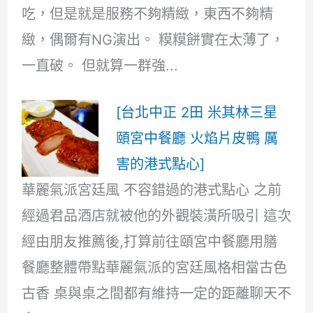
吃，但是就是服務不夠精緻，東西不夠精
緻，偶爾有NG演出。 糢糢餅實在太薄了，
一直破。 但就算一群強...
[台北中正 2田 米其林三星
頤宮中餐廳 火焰片皮鴨 厲
害的港式點心]
華麗氣派宮廷風 不容錯過的港式點心 之前
經過君品酒店就被他的外觀裝潢所吸引 這次
經由朋友推薦後,打算前往頤宮中餐廳用膳
餐廳整體帶點華麗氣派的宮廷風格相當古色
古香 桌與桌之間都有維持一定的距離聊天不