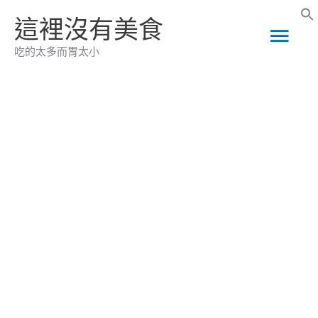
跳
這裡沒有美食
主
至
吃的太多而胃太小
主
要
要
選
內
容
單