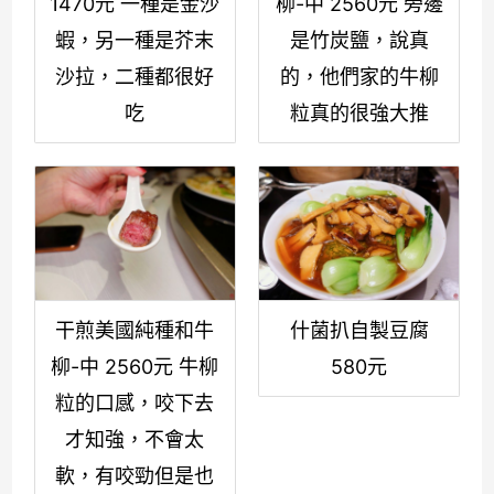
1470元 一種是金沙
柳-中 2560元 旁邊
蝦，另一種是芥末
是竹炭鹽，說真
沙拉，二種都很好
的，他們家的牛柳
吃
粒真的很強大推
干煎美國純種和牛
什菌扒自製豆腐
柳-中 2560元 牛柳
580元
粒的口感，咬下去
才知強，不會太
軟，有咬勁但是也