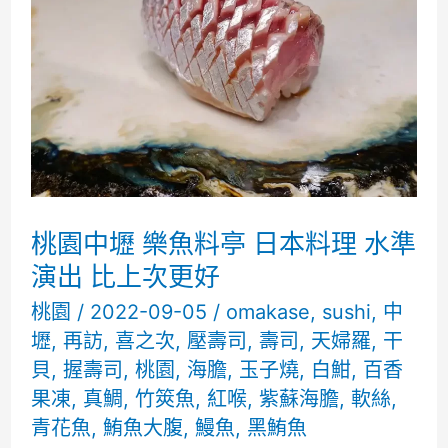
不
知
道
該
怎
形
容
桃園中壢 樂魚料亭 日本料理 水準
的
演出 比上次更好
一
桃園
/
2022-09-05
/
omakase
,
sushi
,
中
壢
,
再訪
,
喜之次
,
壓壽司
,
壽司
,
天婦羅
,
干
餐
貝
,
握壽司
,
桃園
,
海膽
,
玉子燒
,
白魽
,
百香
還
果凍
,
真鯛
,
竹筴魚
,
紅喉
,
紫蘇海膽
,
軟絲
,
是
青花魚
,
鮪魚大腹
,
鰻魚
,
黑鮪魚