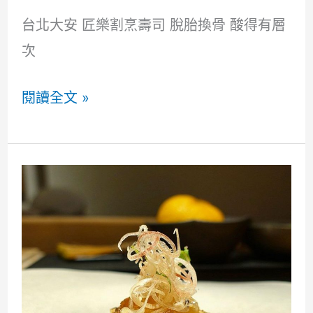
台北大安 匠樂割烹壽司 脫胎換骨 酸得有層
次
台
閱讀全文 »
北
大
安
匠
樂
割
烹
壽