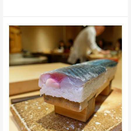
層
北
次
大
安
一
冠
割
烹
日
料
中
規
中