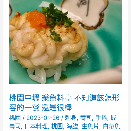
Masayoshi
日
式
料
理
米
其
林
一
桃園中壢 樂魚料亭 不知道該怎形
星
容的一餐 還是很棒
桃園
/
2023-01-26
/
刺身
,
壽司
,
手捲
,
握
壽司
,
日本料理
,
桃園
,
海膽
,
生魚片
,
白帶魚
,