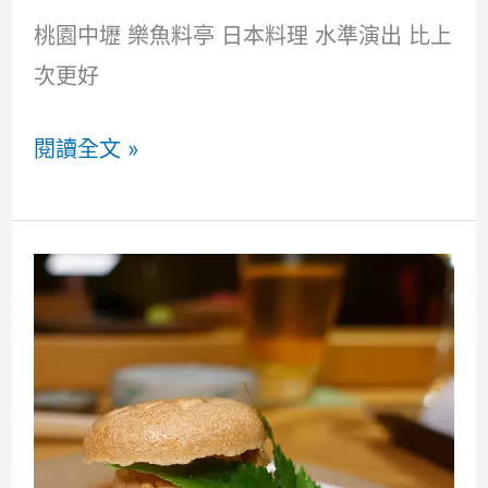
很
桃園中壢 樂魚料亭 日本料理 水準演出 比上
棒
次更好
桃
閱讀全文 »
園
中
壢
樂
魚
料
亭
日