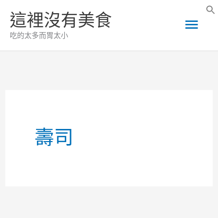
跳
這裡沒有美食
主
至
吃的太多而胃太小
主
要
要
選
內
容
單
壽司