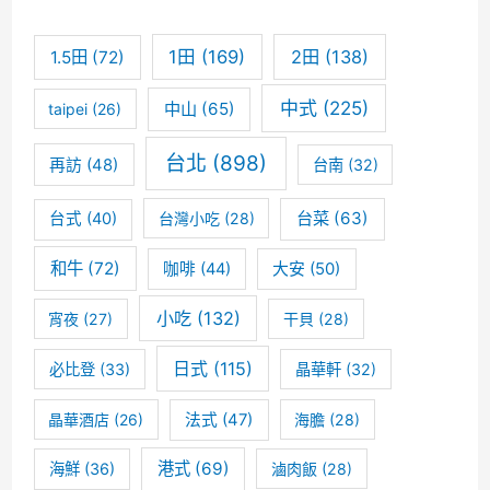
根
:
本
1田
(169)
2田
(138)
1.5田
(72)
預
中式
(225)
中山
(65)
taipei
(26)
約
台北
(898)
再訪
(48)
台南
(32)
不
到
台菜
(63)
台式
(40)
台灣小吃
(28)
的
和牛
(72)
咖啡
(44)
大安
(50)
日
小吃
(132)
宵夜
(27)
干貝
(28)
式
日式
(115)
必比登
(33)
晶華軒
(32)
壽
司
晶華酒店
(26)
法式
(47)
海膽
(28)
店
港式
(69)
海鮮
(36)
滷肉飯
(28)