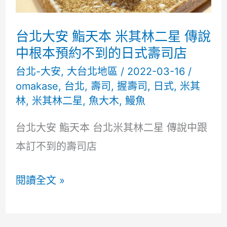
矩
份
台北大安 鮨天本 米其林二星 傳說
量
中根本預約不到的日式壽司店
合
台北-大安
,
大台北地區
/
2022-03-16
/
omakase
,
台北
,
壽司
,
握壽司
,
日式
,
米其
理
林
,
米其林二星
,
魚大木
,
鰻魚
台北大安 鮨天本 台北米其林二星 傳說中跟
本訂不到的壽司店
台
閱讀全文 »
北
大