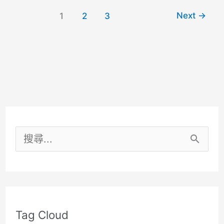
安
Next
→
1
2
3
鮨
天
本
米
其
林
搜
二
尋
星
傳
關
說
鍵
中
Tag Cloud
字