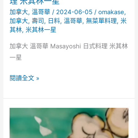
理 米其林一星
加拿大
,
溫哥華
/
2024-06-05
/
omakase
,
加拿大
,
壽司
,
日料
,
溫哥華
,
無菜單料理
,
米
其林
,
米其林一星
加拿大 溫哥華 Masayoshi 日式料理 米其林
一星
加
閱讀全文 »
拿
大
溫
哥
華