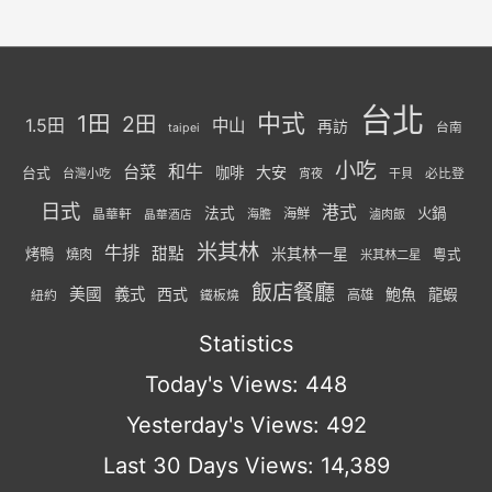
台北
中式
1田
2田
1.5田
中山
再訪
台南
taipei
小吃
台菜
和牛
大安
咖啡
台式
必比登
台灣小吃
宵夜
干貝
日式
港式
法式
火鍋
海鮮
晶華軒
海膽
滷肉飯
晶華酒店
米其林
牛排
甜點
米其林一星
烤鴨
燒肉
粵式
米其林二星
飯店餐廳
美國
義式
西式
鮑魚
龍蝦
紐約
高雄
鐵板燒
Statistics
Today's Views:
448
Yesterday's Views:
492
Last 30 Days Views:
14,389