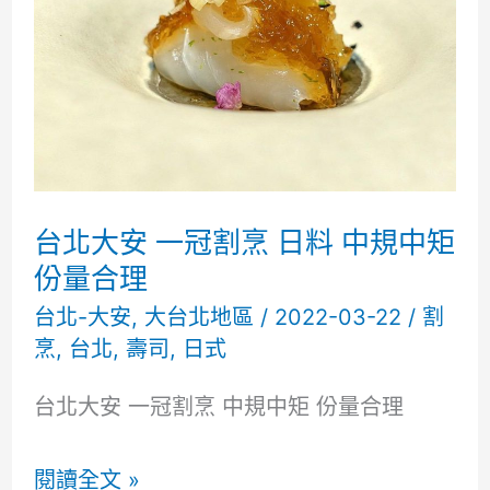
司
脫
胎
換
骨
耳
台北大安 一冠割烹 日料 中規中矩
目
份量合理
一
台北-大安
,
大台北地區
/
2022-03-22
/
割
烹
,
台北
,
壽司
,
日式
新
酸
台北大安 一冠割烹 中規中矩 份量合理
得
有
台
閱讀全文 »