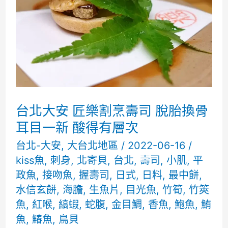
本
料
理
水
準
演
台北大安 匠樂割烹壽司 脫胎換骨
出
耳目一新 酸得有層次
比
台北-大安
,
大台北地區
/
2022-06-16
/
kiss魚
,
刺身
,
北寄貝
,
台北
,
壽司
,
小肌
,
平
上
政魚
,
接吻魚
,
握壽司
,
日式
,
日料
,
最中餅
,
次
水信玄餅
,
海膽
,
生魚片
,
目光魚
,
竹筍
,
竹筴
更
魚
,
紅喉
,
縞蝦
,
蛇腹
,
金目鯛
,
香魚
,
鮑魚
,
鮪
好
魚
,
鰆魚
,
鳥貝