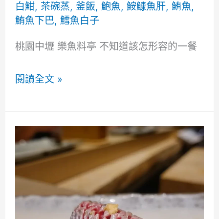
白魽
,
茶碗蒸
,
釜飯
,
鮑魚
,
鮟鱇魚肝
,
鮪魚
,
鮪魚下巴
,
鱈魚白子
桃園中壢 樂魚料亭 不知道該怎形容的一餐
桃
閱讀全文 »
園
中
壢
樂
魚
料
亭